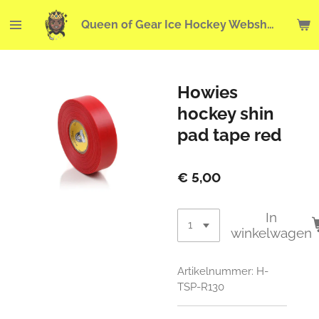
Ga
Queen of Gear Ice Hockey Webshop
direct
naar
de
hoofdinhoud
Howies
hockey shin
pad tape red
€ 5,00
In
winkelwagen
Artikelnummer:
H-
TSP-R130