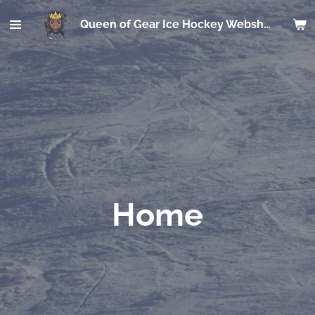
Ga
Queen of Gear Ice Hockey Webshop
direct
naar
de
hoofdinhoud
Home