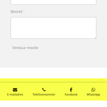
Bericht *
Verstuur reactie
© 2021 - 2026 QUEEN OF GEAR ⛸️🏒 ice
E-mailadres
Telefoonnummer
Facebook
WhatsApp
hockey webshop